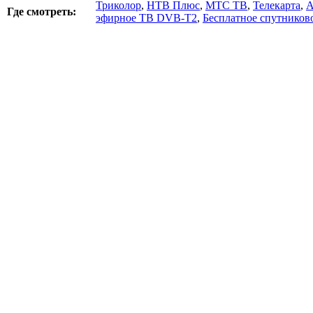
Триколор
,
НТВ Плюс
,
МТС ТВ
,
Телекарта
,
А
Где смотреть:
эфирное ТВ DVB-T2
,
Бесплатное спутников