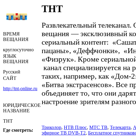
ТНТ
Развлекательный телеканал. 
вещания — эксклюзивный к
ВРЕМЯ
ВЕЩАНИЯ
сериальный контент: «Сашат
пацаны», «Деффчонки», «Ин
круглосуточно
ЯЗЫК
«Физрук». Кроме сериально
ВЕЩАНИЯ
канал специализируется на р
Русский
таких, например, как «Дом‑2
САЙТ
«Битва экстрасенсов». Все 
http://tnt-online.ru
объединяет то, что они даря
настроение зрителям разного
ЮРИДИЧЕСКОЕ
НАЗВАНИЕ
ТНТ
Триколор
,
НТВ Плюс
,
МТС ТВ
,
Телекарта
,
А
Где смотреть:
эфирное ТВ DVB-T2
,
Бесплатное спутников