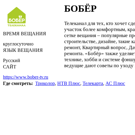
БОБЁР
Телеканал для тех, кто хочет сд
участок более комфортным, кр
ВРЕМЯ ВЕЩАНИЯ
сетке вещания – популярные п
строительстве, дизайне, такие 
круглосуточно
ремонт, Квартирный вопрос, Да
ЯЗЫК ВЕЩАНИЯ
ремонта. «Бобёр» также уделяе
технике, хобби и системе фэн
Русский
ведущие дают советы по уходу 
САЙТ
https://www.bober-tv.ru
Где смотреть:
Триколор
,
НТВ Плюс
,
Телекарта
,
АС Плюс