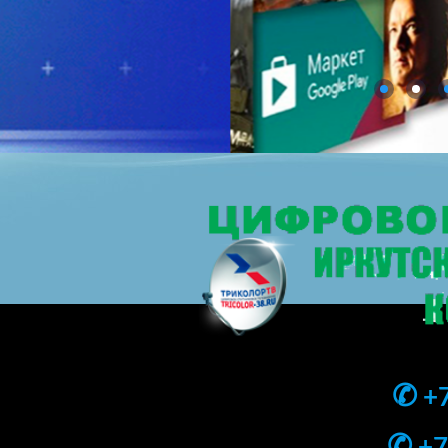
✆
+7
✆
+7